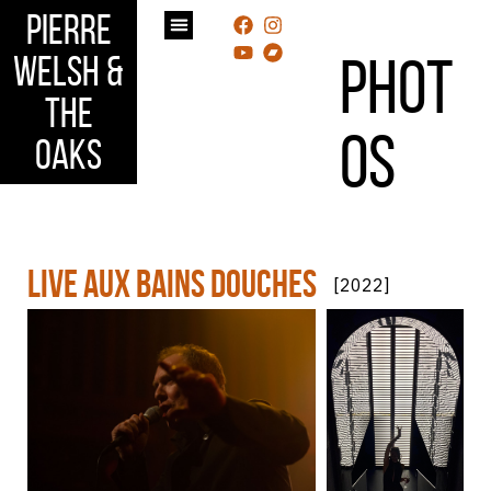
Pierre
Phot
Welsh &
the
os
Oaks
Live aux Bains Douches
[2022]